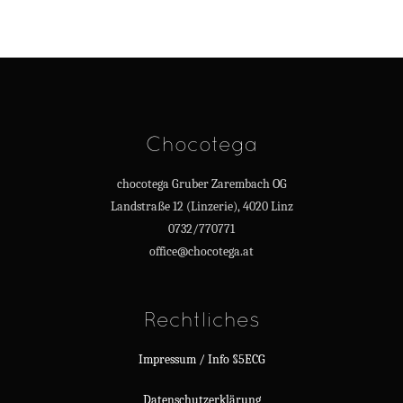
Chocotega
chocotega Gruber Zarembach OG
Landstraße 12 (Linzerie), 4020 Linz
0732/770771
office@chocotega.at
Rechtliches
Impressum / Info §5ECG
Datenschutzerklärung