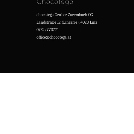
Chocotega
chocotega Gruber Zarembach OG
Landstraße 12 (Linzerie), 4020 Linz
0732/770771
office@chocotega.at